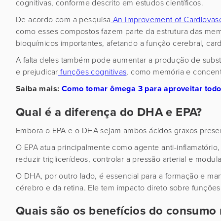
cognitivas, conforme descrito em estudos científicos.
De acordo com a pesquisa
An Improvement of Cardiovascu
como esses compostos fazem parte da estrutura das memb
bioquímicos importantes, afetando a função cerebral, car
A falta deles também pode aumentar a produção de substânc
e prejudicar
funções cognitivas
, como memória e concen
Saiba mais:
Como tomar ômega 3 para aproveitar todos
Qual é a diferença do DHA e EPA?
Embora o EPA e o DHA sejam ambos ácidos graxos presen
O EPA atua principalmente como agente anti-inflamatório,
reduzir triglicerídeos, controlar a pressão arterial e modul
O DHA, por outro lado, é essencial para a formação e m
cérebro e da retina. Ele tem impacto direto sobre funçõe
Quais são os benefícios do consumo