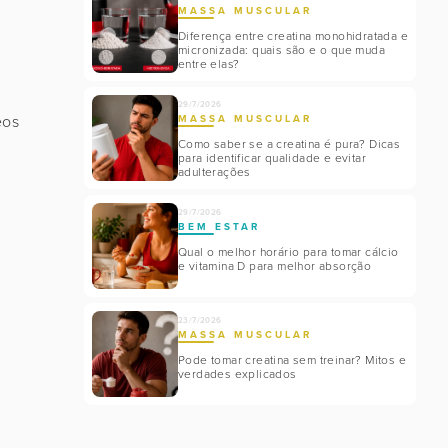
MASSA MUSCULAR
Diferença entre creatina monohidratada e
micronizada: quais são e o que muda
entre elas?
29/7/2026
eos
MASSA MUSCULAR
Como saber se a creatina é pura? Dicas
para identificar qualidade e evitar
adulterações
29/7/2026
BEM ESTAR
Qual o melhor horário para tomar cálcio
e vitamina D para melhor absorção
23/7/2026
MASSA MUSCULAR
Pode tomar creatina sem treinar? Mitos e
verdades explicados