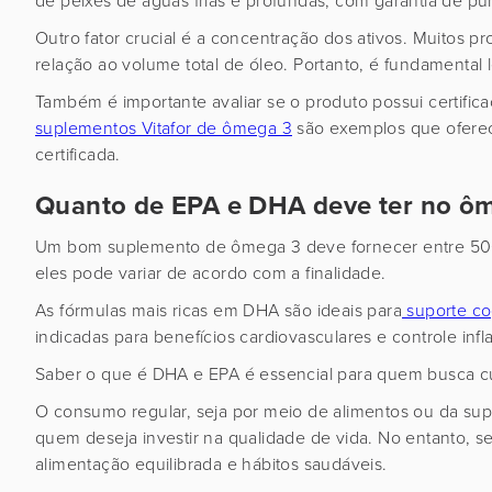
de peixes de águas frias e profundas, com garantia de 
Outro fator crucial é a concentração dos ativos. Muitos
relação ao volume total de óleo. Portanto, é fundamental 
Também é importante avaliar se o produto possui certifica
suplementos Vitafor de ômega 3
são exemplos que oferec
certificada.
Quanto de EPA e DHA deve ter no ô
Um bom suplemento de ômega 3 deve fornecer entre 500
eles pode variar de acordo com a finalidade.
As fórmulas mais ricas em DHA são ideais para
suporte co
indicadas para benefícios cardiovasculares e controle infl
Saber o que é DHA e EPA é essencial para quem busca c
O consumo regular, seja por meio de alimentos ou da su
quem deseja investir na qualidade de vida. No entanto, s
alimentação equilibrada e hábitos saudáveis.