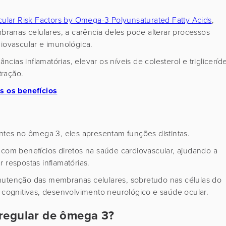
lar Risk Factors by Omega-3 Polyunsaturated Fatty Acids
,
ranas celulares, a carência deles pode alterar processos
diovascular e imunológica.
ias inflamatórias, elevar os níveis de colesterol e trigliceríd
tração.
 os benefícios
tes no ômega 3, eles apresentam funções distintas.
 com benefícios diretos na saúde cardiovascular, ajudando a
ar respostas inflamatórias.
anutenção das membranas celulares, sobretudo nas células do
s cognitivas, desenvolvimento neurológico e saúde ocular.
 regular de ômega 3?