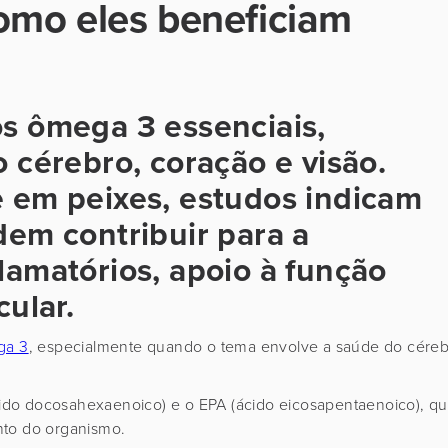
omo eles beneficiam
s ômega 3 essenciais,
 cérebro, coração e visão.
 em peixes, estudos indicam
dem contribuir para a
lamatórios, apoio à função
cular.
ga 3
, especialmente quando o tema envolve a saúde do cére
ácido docosahexaenoico) e o EPA (ácido eicosapentaenoico), q
nto do organismo.