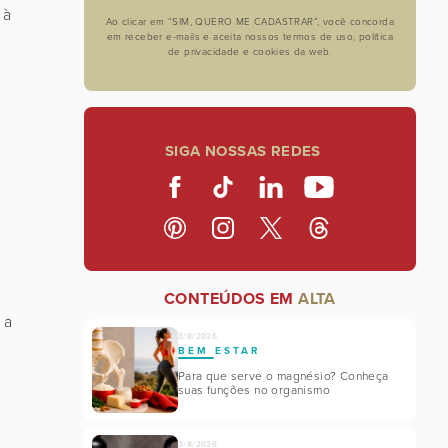
 à
Ao clicar em “SIM, QUERO ME CADASTRAR”, você concorda
em receber e-mails e aceita nossos termos de uso, política
de privacidade e cookies da web.
SIGA NOSSAS REDES
CONTEÚDOS EM
ALTA
 a
3/8/2026
BEM ESTAR
Para que serve o magnésio? Conheça
suas funções no organismo
3/8/2026