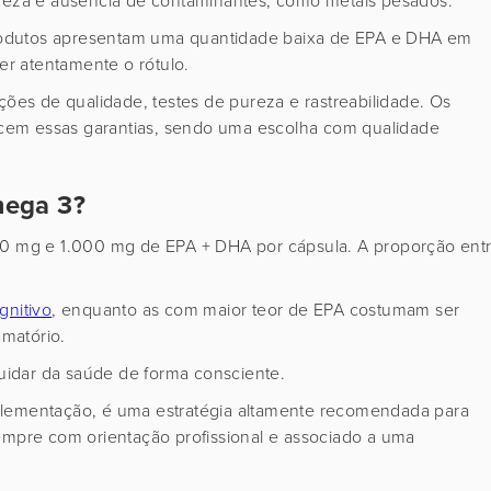
pureza e ausência de contaminantes, como metais pesados.
 produtos apresentam uma quantidade baixa de EPA e DHA em
ler atentamente o rótulo.
ções de qualidade, testes de pureza e rastreabilidade. Os
em essas garantias, sendo uma escolha com qualidade
mega 3?
 mg e 1.000 mg de EPA + DHA por cápsula. A proporção ent
gnitivo
, enquanto as com maior teor de EPA costumam ser
amatório.
uidar da saúde de forma consciente.
plementação, é uma estratégia altamente recomendada para
empre com orientação profissional e associado a uma