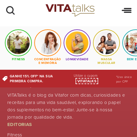
Sempre que for utilizar um post nosso em qualquer
local digital, exiba uma referência com link direto para
o post em nosso site. A VITAtalks monitora conteúdos
online em busca de plágios, utilizando a ferramenta
Copyscape
.
FITNESS
CONCENTRAÇÃO
LONGEVIDADE
MASSA
BEM E
E MEMÓRIA
MUSCULAR
Utilize o cupom
GANHE 15% OFF* NA SUA
*Uso único
VITATALKS
PRIMEIRA COMPRA.
por CPF
VITATalks é o blog da Vitafor com dicas, curiosidades e
receitas para uma vida saudável, explorando o papel
dos suplementos no bem-estar. Junte-se à nossa
jornada por qualidade de vida.
EDITORIAS
Fitness