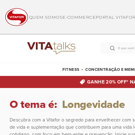
QUEM SOMOS
E-COMMERCE
PORTAL VITAFO
FITNESS
CONCENTRAÇÃO E MEM
GANHE 20% OFF*
N
O tema é:
Longevidade
Descubra com a Vitafor o segredo para envelhecer com sa
de vida e suplementação que contribuem para uma vida lon
cotidiano, com foco em bem-estar e prevenção. Inicie su