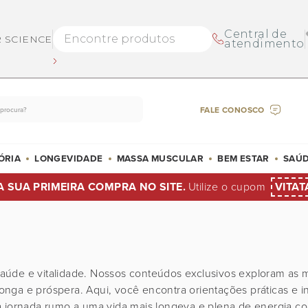
Central de
R SCIENCE
atendimento
FALE CONOSCO
ÓRIA
LONGEVIDADE
MASSA MUSCULAR
BEM ESTAR
SAÚD
A SUA PRIMEIRA COMPRA NO SITE.
Utilize o cupom
VITAT
úde e vitalidade. Nossos conteúdos exclusivos exploram as ma
ga e próspera. Aqui, você encontra orientações práticas e in
a jornada rumo a uma vida mais longeva e plena de energia c