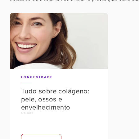
LONGEVIDADE
Tudo sobre colágeno:
pele, ossos e
envelhecimento
9/9/2023
No
items
found.