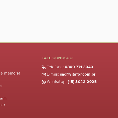
FALE CONOSCO
Telefone:
0800 771 3040
 e memória
E-mail:
sac@vitafor.com.br
WhatsApp:
(15) 3042-2025
ar
mem
her