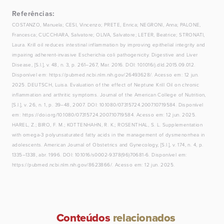
Referências:
COSTANZO, Manuela; CESI, Vincenzo; PRETE, Enrica; NEGRONI, Anna; PALONE,
Francesca; CUCCHIARA, Salvatore; OLIVA, Salvatore; LETER, Beatrice; STRONATI,
Laura. Krill oil reduces intestinal inflammation by improving epithelial integrity and
impairing adherent-invasive Escherichia coli pathogenicity. Digestive and Liver
Disease, [S.l.], v. 48, n. 3, p. 261–267, Mar. 2016. DOI: 10.1016/j.dld.2015.09.012.
Disponível em: https://pubmed.ncbi.nlm.nih.gov/26493628/. Acesso em: 12 jun.
2025. DEUTSCH, Luisa. Evaluation of the effect of Neptune Krill Oil on chronic
inflammation and arthritic symptoms. Journal of the American College of Nutrition,
[S.l.], v. 26, n. 1, p. 39–48, 2007. DOI: 10.1080/07315724.2007.10719584. Disponível
em: https://doi.org/10.1080/07315724.2007.10719584. Acesso em: 12 jun. 2025.
HAREL, Z.; BIRO, F. M.; KOTTENHAHN, R. K.; ROSENTHAL, S. L. Supplementation
with omega-3 polyunsaturated fatty acids in the management of dysmenorrhea in
adolescents. American Journal of Obstetrics and Gynecology, [S.l.], v. 174, n. 4, p.
1335–1338, abr. 1996. DOI: 10.1016/s0002-9378(96)70681-6. Disponível em:
https://pubmed.ncbi.nlm.nih.gov/8623866/. Acesso em: 12 jun. 2025.
Conteúdos
relacionados