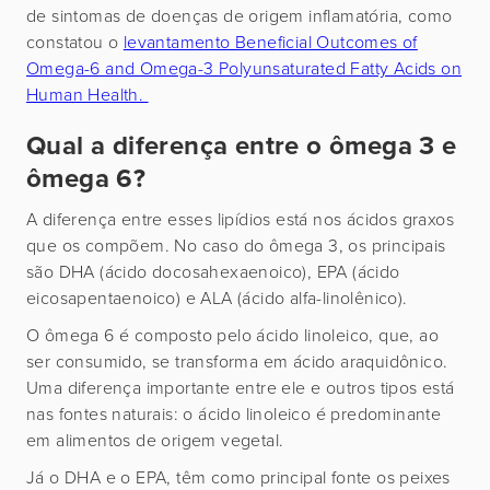
de sintomas de doenças de origem inflamatória, como
constatou o
levantamento Beneficial Outcomes of
Omega-6 and Omega-3 Polyunsaturated Fatty Acids on
Human Health.
Qual a diferença entre o ômega 3 e
ômega 6?
A diferença entre esses lipídios está nos ácidos graxos
que os compõem. No caso do ômega 3, os principais
são DHA (ácido docosahexaenoico), EPA (ácido
eicosapentaenoico) e ALA (ácido alfa-linolênico).
O ômega 6 é composto pelo ácido linoleico, que, ao
ser consumido, se transforma em ácido araquidônico.
Uma diferença importante entre ele e outros tipos está
nas fontes naturais: o ácido linoleico é predominante
em alimentos de origem vegetal.
Já o DHA e o EPA, têm como principal fonte os peixes