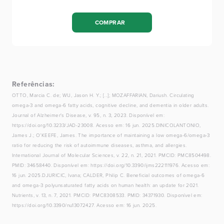
COMPRAR
Referências:
OTTO, Marcia C. de; WU, Jason H. Y.; [...]; MOZAFFARIAN, Dariush. Circulating
omega-3 and omega-6 fatty acids, cognitive decline, and dementia in older adults.
Journal of Alzheimer's Disease, v. 95, n. 3, 2023. Disponível em:
https://doi.org/10.3233/JAD-23008. Acesso em: 16 jun. 2025.‍DINICOLANTONIO,
James J.; O’KEEFE, James. The importance of maintaining a low omega-6/omega-3
ratio for reducing the risk of autoimmune diseases, asthma, and allergies.
International Journal of Molecular Sciences, v. 22, n. 21, 2021. PMCID: PMC8504498.
PMID: 34658440. Disponível em: https://doi.org/10.3390/ijms222111976. Acesso em:
16 jun. 2025.DJURICIC, Ivana; CALDER, Philip C. Beneficial outcomes of omega-6
and omega-3 polyunsaturated fatty acids on human health: an update for 2021.
Nutrients, v. 13, n. 7, 2021. PMCID: PMC8308533. PMID: 34371930. Disponível em:
https://doi.org/10.3390/nu13072427. Acesso em: 16 jun. 2025.