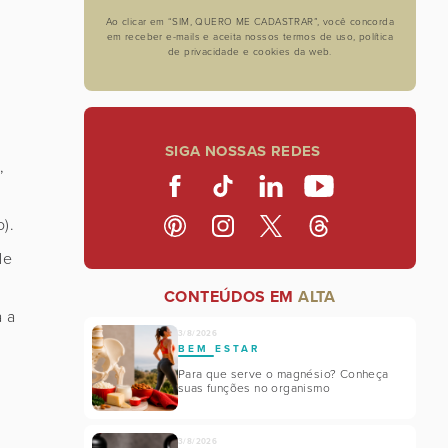
Ao clicar em “SIM, QUERO ME CADASTRAR”, você concorda
em receber e-mails e aceita nossos termos de uso, política
de privacidade e cookies da web.
SIGA NOSSAS REDES
,
).
de
CONTEÚDOS EM
ALTA
a a
3/8/2026
BEM ESTAR
Para que serve o magnésio? Conheça
suas funções no organismo
.
3/8/2026