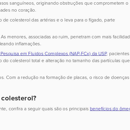
s vasos sanguíneos, originando obstruções que comprometem o
dades no coração.
de colesterol das artérias e o leva para o fígado, parte
 As menores, associadas ao ruim, penetram com mais facilida
deando inflamações.
à Pesquisa em Fluidos Complexos (NAP-FCx) da USP
, pacientes
do colesterol total e alteração no tamanho das partículas que
eos. Com a redução na formação de placas, o risco de doenças
 colesterol?
e, confira a seguir quais são os principais
benefícios do ôme