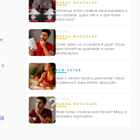
MASSA MUSCULAR
Diferença entre creatina monohidratada e
micronizada: quais são e o que muda
entre elas?
29/7/2026
MASSA MUSCULAR
de
Como saber se a creatina é pura? Dicas
para identificar qualidade e evitar
adulterações
 o
29/7/2026
BEM ESTAR
Qual o melhor horário para tomar cálcio
e vitamina D para melhor absorção
23/7/2026
MASSA MUSCULAR
Pode tomar creatina sem treinar? Mitos e
verdades explicados
ga