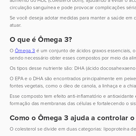
aumento do HDL (colesterol bom), ajudando a evitar o acú
circulação sanguínea e pode provocar complicações séria
Se você deseja adotar medidas para manter a saúde em di
atuar.
O que é Ômega 3?
O
Ômega 3
é um conjunto de ácidos graxos essenciais, o
sendo necessário obter esses compostos por meio da al
Os tipos desse nutriente são: DHA (ácido docosahexaenoic
O EPA e o DHA são encontrados principalmente em peixe
fontes vegetais, como o óleo de canola, a linhaça e a chi
Esse composto tem efeito anti-inflamatório e antioxidant
formação das membranas das células e fortalecendo o si
Como o Ômega 3 ajuda a controlar o 
O colesterol se divide em duas categorias: lipoproteína d