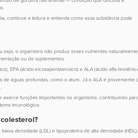
mulo de gordura nas artérias — condição que dificulta a
s.
a, continue a leitura e entenda como essa substância pode
u seja, o organismo não produz esses nutrientes naturalmente
imentação ou de suplementos.
o), EPA (ácido eicosapentaenoico) e ALA (ácido alfa-linolênico
s de águas profundas, como o atum. Já o ALA é proveniente 
a.
e e exerce funções importantes no organismo, contribuindo par
stema imunológico.
colesterol?
e baixa densidade (LDL) e lipoproteína de alta densidade (HDL)