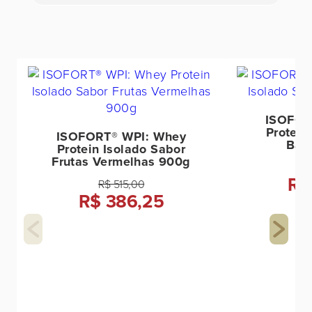
ISOFOR
Protein
ISOFORT® WPI: Whey
Bau
Protein Isolado Sabor
Frutas Vermelhas 900g
R$
R$ 515,00
R$ 386,25