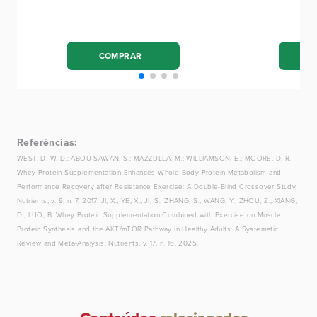
COMPRAR
Referências:
WEST, D. W. D.; ABOU SAWAN, S.; MAZZULLA, M.; WILLIAMSON, E.; MOORE, D. R.
Whey Protein Supplementation Enhances Whole Body Protein Metabolism and
Performance Recovery after Resistance Exercise: A Double-Blind Crossover Study.
Nutrients, v. 9, n. 7, 2017. JI, X.; YE, X.; JI, S.; ZHANG, S.; WANG, Y.; ZHOU, Z.; XIANG,
D.; LUO, B. Whey Protein Supplementation Combined with Exercise on Muscle
Protein Synthesis and the AKT/mTOR Pathway in Healthy Adults: A Systematic
Review and Meta-Analysis. Nutrients, v. 17, n. 16, 2025.