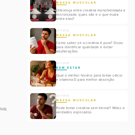
MASSA MUSCULAR
Diferença entre creatina monohidratada e
micronizada: quais são e o que muda
entre elas?
29/7/2026
MASSA MUSCULAR
Como saber se a creatina é pura? Dicas
para identificar qualidade e evitar
adulterações
29/7/2026
BEM ESTAR
Qual o melhor horário para tomar cálcio
e vitamina D para melhor absorção
23/7/2026
MASSA MUSCULAR
Pode tomar creatina sem treinar? Mitos e
iva;
verdades explicados