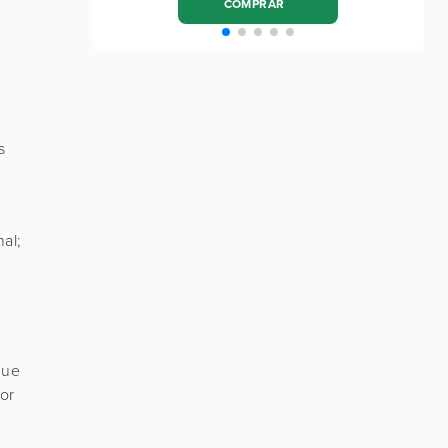
COMPRAR
s
al;
que
or