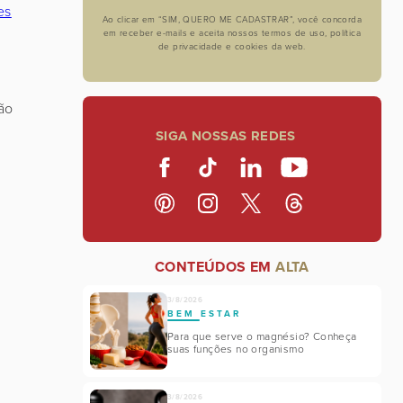
es
Ao clicar em “SIM, QUERO ME CADASTRAR”, você concorda
em receber e-mails e aceita nossos termos de uso, política
de privacidade e cookies da web.
ão
SIGA NOSSAS REDES
CONTEÚDOS EM
ALTA
3/8/2026
BEM ESTAR
Para que serve o magnésio? Conheça
suas funções no organismo
o
3/8/2026