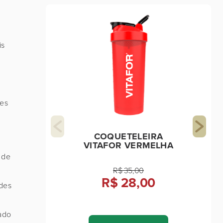
is
des
COQUETELEIRA
VITAFOR VERMELHA
 de
R$ 35,00
R$ 28,00
ades
rado