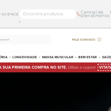
Central de
R SCIENCE
atendimento
FALE CONOSCO
ÓRIA
LONGEVIDADE
MASSA MUSCULAR
BEM ESTAR
SAÚD
A SUA PRIMEIRA COMPRA NO SITE.
Utilize o cupom
VITAT