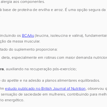
o alergia aos componentes.
s à base de proteína de ervilha e arroz. É uma opção segura da
.
 incluindo os
BCAAs
(leucina, isoleucina e valina), fundamentai
nção da massa muscular.
ientado do suplemento proporciona:
 dieta, especialmente em rotinas com maior demanda nutricion
ra
, auxiliando na recuperação pós-exercício;
 do apetite e na adesão a planos alimentares equilibrados.
 Um
estudo publicado no British Journal of Nutrition
, observou 
a sensação de saciedade em mulheres, contribuindo para melh
io energético.