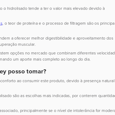
o hidrolisado tende a ter o valor mais elevado devido à
es
, o teor de proteína e o processo de filtragem são os principa
ndem a oferecer melhor digestibilidade e aproveitamento dos
cuperação muscular.
xistem opções no mercado que combinam diferentes velocida
onando um aporte mais completo ao longo do dia.
hey posso tomar?
conforto ao consumir este produto, devido à presença natural
drolisado são as escolhas mais indicadas, por conterem quantid
associado, principalmente se o nível de intolerância for mode