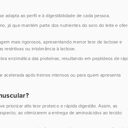
 adapta ao perfil e à digestibilidade de cada pessoa.
o, já que mantém parte dos nutrientes do soro do leite e ofe
ragem mais rigorosos, apresentando menor teor de lactose e
restritivas ou intolerância à lactose.
ra enzimática das proteínas, resultando em peptídeos de ráp
lar acelerada após treinos intensos ou para quem apresenta
muscular?
riorizar alto teor proteico e rápida digestão. Assim, as
 aspecto, ao otimizarem a entrega de aminoácidos ao tecido