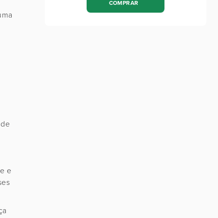
COMPRAR
 uma
 de
de e
ses
ça