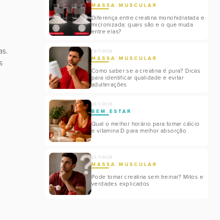
MASSA MUSCULAR
Diferença entre creatina monohidratada e
micronizada: quais são e o que muda
entre elas?
as.
29/7/2026
MASSA MUSCULAR
s
Como saber se a creatina é pura? Dicas
para identificar qualidade e evitar
adulterações
29/7/2026
BEM ESTAR
Qual o melhor horário para tomar cálcio
e vitamina D para melhor absorção
23/7/2026
MASSA MUSCULAR
Pode tomar creatina sem treinar? Mitos e
verdades explicados