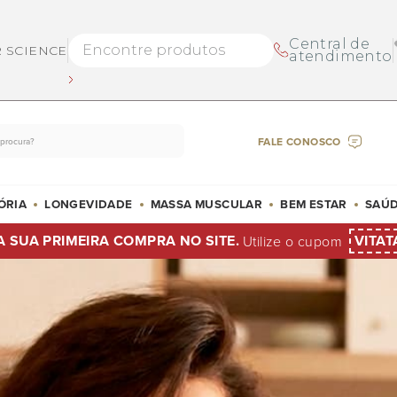
Central de
R SCIENCE
atendimento
FALE CONOSCO
ÓRIA
LONGEVIDADE
MASSA MUSCULAR
BEM ESTAR
SAÚD
A SUA PRIMEIRA COMPRA NO SITE.
VITAT
Utilize o cupom