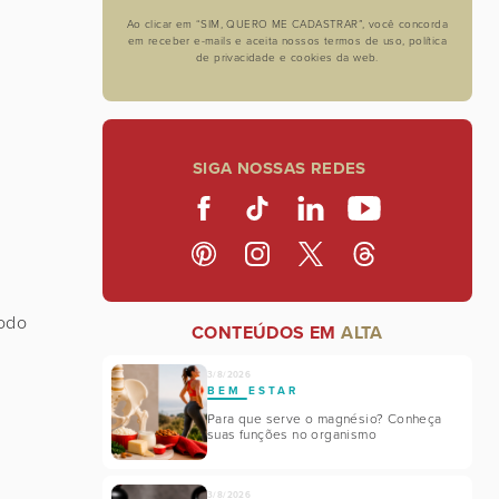
Ao clicar em “SIM, QUERO ME CADASTRAR”, você concorda
em receber e-mails e aceita nossos termos de uso, política
de privacidade e cookies da web.
SIGA NOSSAS REDES
todo
CONTEÚDOS EM
ALTA
3/8/2026
BEM ESTAR
Para que serve o magnésio? Conheça
suas funções no organismo
3/8/2026