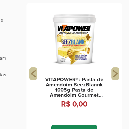
 e
tam
tos
VITAPOWER®: Pasta de
Amendoim BeezBlannk
1005g Pasta de
Amendoim Gourmet
BeezBlank 1.005g -
R$ 0,00
Vitapower