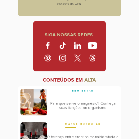
cookies da web.
SIGA NOSSAS REDES
CONTEÚDOS EM
ALTA
BEM ESTAR
Para que serve o magnésio? Conheça
suas funções no organismo
MASSA MUSCULAR
Diferença entre creatina monohidratada e