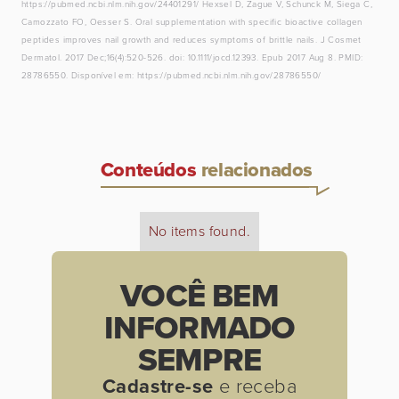
https://pubmed.ncbi.nlm.nih.gov/24401291/ Hexsel D, Zague V, Schunck M, Siega C,
Camozzato FO, Oesser S. Oral supplementation with specific bioactive collagen
peptides improves nail growth and reduces symptoms of brittle nails. J Cosmet
Dermatol. 2017 Dec;16(4):520-526. doi: 10.1111/jocd.12393. Epub 2017 Aug 8. PMID:
28786550. Disponível em: https://pubmed.ncbi.nlm.nih.gov/28786550/
Conteúdos
relacionados
No items found.
VOCÊ BEM
INFORMADO
SEMPRE
Cadastre-se
e receba