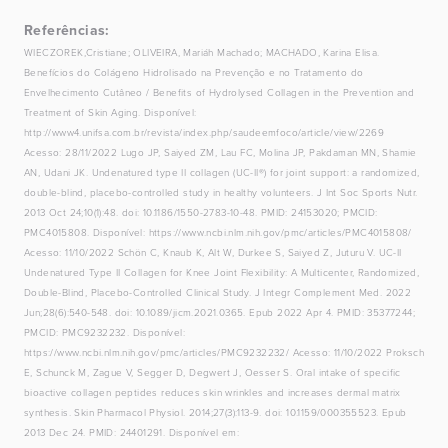
Referências:
WIECZOREK,Cristiane; OLIVEIRA, Mariáh Machado; MACHADO, Karina Elisa.
Benefícios do Colágeno Hidrolisado na Prevenção e no Tratamento do
Envelhecimento Cutâneo / Benefits of Hydrolysed Collagen in the Prevention and
Treatment of Skin Aging. Disponível:
http://www4.unifsa.com.br/revista/index.php/saudeemfoco/article/view/2269
Acesso: 28/11/2022 Lugo JP, Saiyed ZM, Lau FC, Molina JP, Pakdaman MN, Shamie
AN, Udani JK. Undenatured type II collagen (UC-II®) for joint support: a randomized,
double-blind, placebo-controlled study in healthy volunteers. J Int Soc Sports Nutr.
2013 Oct 24;10(1):48. doi: 10.1186/1550-2783-10-48. PMID: 24153020; PMCID:
PMC4015808. Disponível: https://www.ncbi.nlm.nih.gov/pmc/articles/PMC4015808/
Acesso: 11/10/2022 Schön C, Knaub K, Alt W, Durkee S, Saiyed Z, Juturu V. UC-II
Undenatured Type II Collagen for Knee Joint Flexibility: A Multicenter, Randomized,
Double-Blind, Placebo-Controlled Clinical Study. J Integr Complement Med. 2022
Jun;28(6):540-548. doi: 10.1089/jicm.2021.0365. Epub 2022 Apr 4. PMID: 35377244;
PMCID: PMC9232232. Disponível:
https://www.ncbi.nlm.nih.gov/pmc/articles/PMC9232232/ Acesso: 11/10/2022 Proksch
E, Schunck M, Zague V, Segger D, Degwert J, Oesser S. Oral intake of specific
bioactive collagen peptides reduces skin wrinkles and increases dermal matrix
synthesis. Skin Pharmacol Physiol. 2014;27(3):113-9. doi: 10.1159/000355523. Epub
2013 Dec 24. PMID: 24401291. Disponível em: